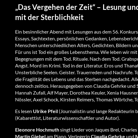
„Das Vergehen der Zeit“ – Lesung un
mit der Sterblichkeit
Ein besinnlicher Abend mit Lesungen aus dem 56. Konkurs
Essays, Sachtexten, persönlichen Gedanken, Lebensberich
Menschen unterschiedlichen Alters, Gedichten, Bildern und
Für uns ist Tod ein großes Lebensthema. Wie leben wir mit d
Begegnungen mit dem Tod. Rituale. Nach dem Tod. Grabsprü
Angst. Mord im Krimi. Tod in der Literatur. Eros und Thanato
Unsterbliche Seelen. Geister. Trauerreden und Nachrufe. T
die Fragilität des Lebens und das Sterben nachgedacht. A
dennoch zeitlos. Herausgegeben von Claudia Gehrke und Steph
Hannah Zufall, Alf Mayer, Dorothea Keuler, Xenia Hausner,
Nössler, Axel Schock, Kirsten Reimers, Thomas Wörtche, To
Es lesen
Ulrike Pfeil
(Journalistin und lange Redakteurin 
(Kabarettist, Literaturwissenschaftler und Autor).
Eleonore Hochmuth
singt Lieder von Jaques Brel, Charles 
Martin Giebel
am Piano. Verlegerin
Claudia Gehrke
und
M