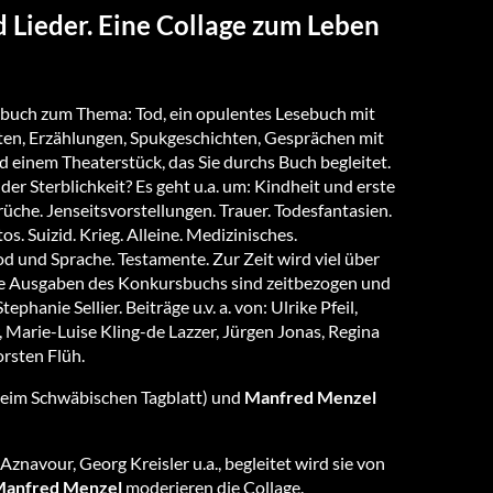
d Lieder. Eine Collage zum Leben
buch zum Thema: Tod, ein opulentes Lesebuch mit
ten, Erzählungen, Spukgeschichten, Gesprächen mit
 einem Theaterstück, das Sie durchs Buch begleitet.
er Sterblichkeit? Es geht u.a. um: Kindheit und erste
che. Jenseitsvorstellungen. Trauer. Todesfantasien.
s. Suizid. Krieg. Alleine. Medizinisches.
od und Sprache. Testamente. Zur Zeit wird viel über
lle Ausgaben des Konkursbuchs sind zeitbezogen und
anie Sellier. Beiträge u.v. a. von: Ulrike Pfeil,
 Marie-Luise Kling-de Lazzer, Jürgen Jonas, Regina
rsten Flüh.
beim Schwäbischen Tagblatt) und
Manfred Menzel
Aznavour, Georg Kreisler u.a., begleitet wird sie von
anfred Menzel
moderieren die Collage.